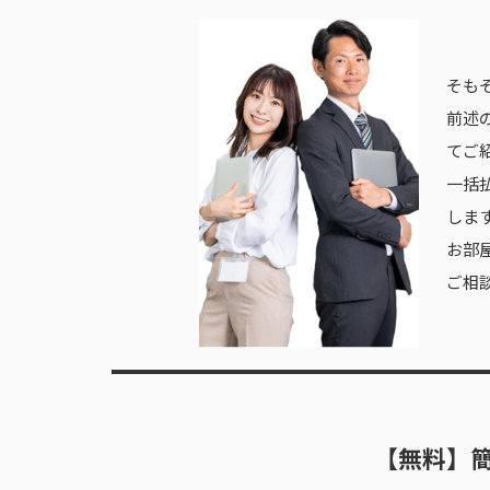
そも
前述
てご
一括
しま
お部屋
ご相
【無料】