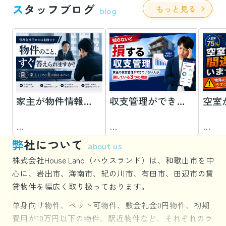
ス
タッフブログ
もっと見る
blog
家主が物件情報をすぐ答えられないと危険な理由｜管理会社任せから脱却する方法
収支管理ができていない家主が損している3つの理由
弊
社について
about us
株式会社House Land（ハウスランド）は、和歌山市を中
心に、岩出市、海南市、紀の川市、有田市、田辺市の賃
貸物件を幅広く取り扱っております。
単身向け物件、ペット可物件、敷金礼金0円物件、初期
費用が10万円以下の物件、駅近物件など、それぞれのラ
        管理会社任せの家
        オーナー向けコラ
    