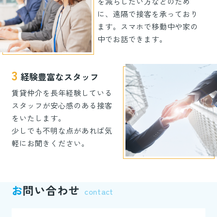
を減らしたい方などのため
いるオーナー様

に、遠隔で接客を承っており
    
ます。スマホで移動中や家の
まらな
中でお話できます。
      「この物件、今どれ
    
くらい利益出てます
に効果
か？」

3
経験豊富なスタッフ
      「入居率はどのくら
いですか？」

賃貸仲介を長年経験している
      管理会社からの送金
    
スタッフが安心感のある接客
明細は見ている。税理
と、
をいたします。
    こう聞かれたとき、
士にも任せている。

感じ
少しでも不明な点があれば気
すぐに答えられるでし
りませ
軽にお聞きください。
ょうか。

      それでも...
      管理...
      実.
お
問い合わせ
contact