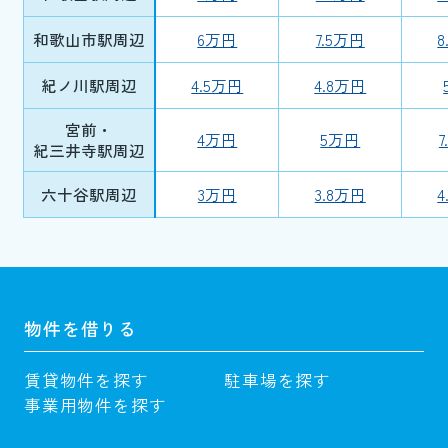
和歌山市駅周辺
6万円
7.5万円
8
紀ノ川駅周辺
4.5万円
4.8万円
宮前・
4万円
5万円
紀三井寺駅周辺
六十谷駅周辺
3万円
3.8万円
4
物件を借りる
賃貸物件を探す
駐車場を探す
事業用物件を探す